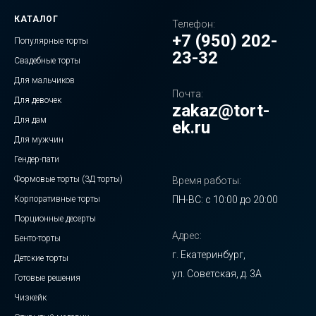
КАТАЛОГ
Телефон:
+7 (950) 202-
Популярные торты
23-32
Свадебные торты
Для мальчиков
Почта:
Для девочек
zakaz@tort-
Для дам
ek.ru
Для мужчин
Гендер-пати
Формовые торты (3Д торты)
Время работы:
Корпоративные торты
ПН-ВС: с 10:00 до 20:00
Порционные десерты
Адрес:
Бенто-торты
г. Екатеринбург,
Детские торты
ул. Советская, д. 3А
Готовые решения
Чизкейк