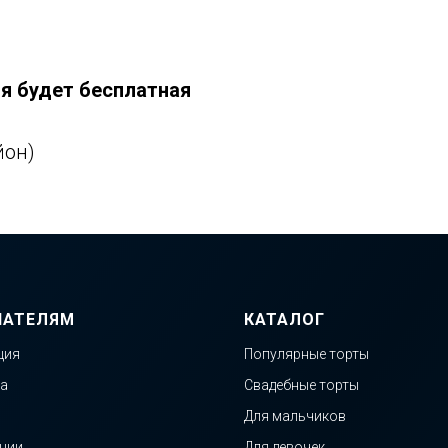
ия будет бесплатная
йон)
ПАТЕЛЯМ
КАТАЛОГ
ция
Популярные торты
а
Свадебные торты
Для мальчиков
нии
Для девочек