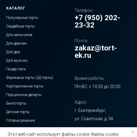
КАТАЛОГ
Телефон:
+7 (950) 202-
Популярные торты
23-32
Свадебные торты
Для мальчиков
Почта:
Для девочек
zakaz@tort-
Для дам
ek.ru
Для мужчин
Гендер-пати
Формовые торты (3Д торты)
Время работы:
Корпоративные торты
ПН-ВС: с 10:00 до 20:00
Порционные десерты
Адрес:
Бенто-торты
г. Екатеринбург,
Детские торты
ул. Советская, д. 3А
Готовые решения
Чизкейк
Этот веб-сайт использует файлы cookie. Файлы cookie