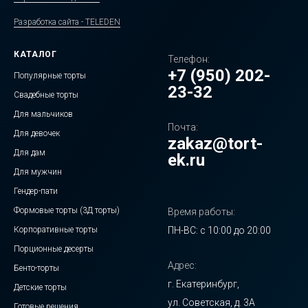
Разработка сайта - TELEDEN
КАТАЛОГ
Телефон:
+7 (950) 202-
Популярные торты
23-32
Свадебные торты
Для мальчиков
Почта:
Для девочек
zakaz@tort-
Для дам
ek.ru
Для мужчин
Гендер-пати
Формовые торты (3Д торты)
Время работы:
Корпоративные торты
ПН-ВС: с 10:00 до 20:00
Порционные десерты
Адрес:
Бенто-торты
г. Екатеринбург,
Детские торты
ул. Советская, д. 3А
Готовые решения