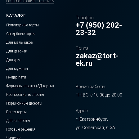
Разработка сайта - TELEDEN
КАТАЛОГ
Телефон:
+7 (950) 202-
Популярные торты
23-32
Свадебные торты
Для мальчиков
Почта:
Для девочек
zakaz@tort-
Для дам
ek.ru
Для мужчин
Гендер-пати
Формовые торты (3Д торты)
Время работы:
Корпоративные торты
ПН-ВС: с 10:00 до 20:00
Порционные десерты
Адрес:
Бенто-торты
г. Екатеринбург,
Детские торты
ул. Советская, д. 3А
Готовые решения
Чизкейк