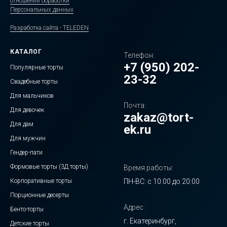
отношении обработки
Персональных данных
Разработка сайта - TELEDEN
КАТАЛОГ
Телефон:
+7 (950) 202-
Популярные торты
23-32
Свадебные торты
Для мальчиков
Почта:
Для девочек
zakaz@tort-
Для дам
ek.ru
Для мужчин
Гендер-пати
Формовые торты (3Д торты)
Время работы:
Корпоративные торты
ПН-ВС: с 10:00 до 20:00
Порционные десерты
Адрес:
Бенто-торты
г. Екатеринбург,
Детские торты