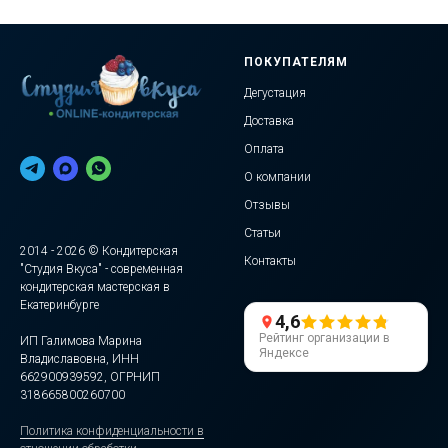
ПОКУПАТЕЛЯМ
Дегустация
Доставка
Оплата
О компании
Отзывы
Статьи
2014 - 2026 © Кондитерская
Контакты
"Студия Вкуса" - современная
кондитерская мастерская в
Екатеринбурге
4,6
Рейтинг организации в
ИП Галимова Марина
Яндексе
Владиславовна, ИНН
662900939592, ОГРНИП
318665800260700
Политика конфиденциальности в