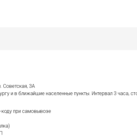
. Советская, 3А
ргу и в ближайшие населенные пункты. Интервал 3 часа, ст
R-коду при самовывозе
лка)
ИП