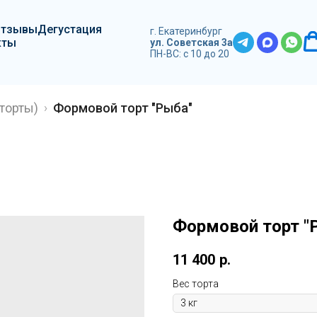
Отзывы
Дегустация
г. Екатеринбург
кты
ул. Советская 3а
ПН-ВС: с 10 до 20
торты)
Формовой торт "Рыба"
Формовой торт "
11 400
р.
Вес торта