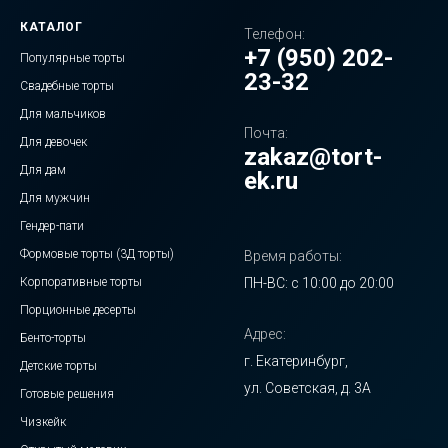
КАТАЛОГ
Телефон:
+7 (950) 202-
Популярные торты
23-32
Свадебные торты
Для мальчиков
Почта:
Для девочек
zakaz@tort-
Для дам
ek.ru
Для мужчин
Гендер-пати
Формовые торты (3Д торты)
Время работы:
Корпоративные торты
ПН-ВС: с 10:00 до 20:00
Порционные десерты
Адрес:
Бенто-торты
г. Екатеринбург,
Детские торты
ул. Советская, д. 3А
Готовые решения
Чизкейк