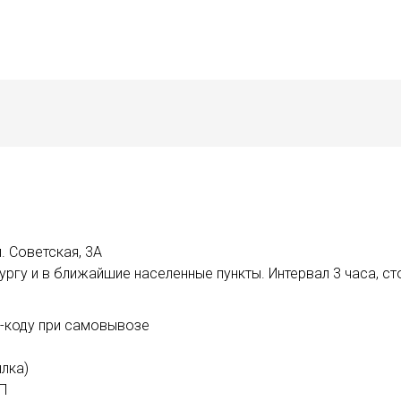
. Советская, 3А
ргу и в ближайшие населенные пункты. Интервал 3 часа, ст
R-коду при самовывозе
лка)
ИП