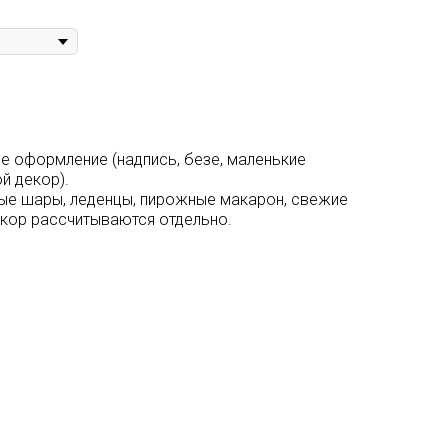
е оформление (надпись, безе, маленькие
й декор).
ые шары, леденцы, пирожные макарон, свежие
екор рассчитываются отдельно.