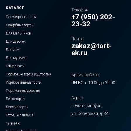
КАТАЛОГ
Телефон:
+7 (950) 202-
Популярные торты
23-32
Свадебные торты
Для мальчиков
Почта:
Для девочек
zakaz@tort-
Для дам
ek.ru
Для мужчин
Гендер-пати
Формовые торты (3Д торты)
Время работы:
Корпоративные торты
ПН-ВС: с 10:00 до 20:00
Порционные десерты
Адрес:
Бенто-торты
г. Екатеринбург,
Детские торты
ул. Советская, д. 3А
Готовые решения
Чизкейк