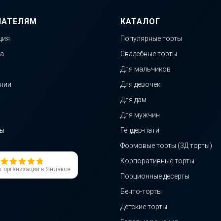
ПАТЕЛЯМ
КАТАЛОГ
ция
Популярные торты
а
Свадебные торты
Для мальчиков
нии
Для девочек
Для дам
Для мужчин
ты
Гендер-пати
Формовые торты (3Д торты)
Корпоративные торты
г организации в Яндексе
Порционные десерты
Бенто-торты
Детские торты