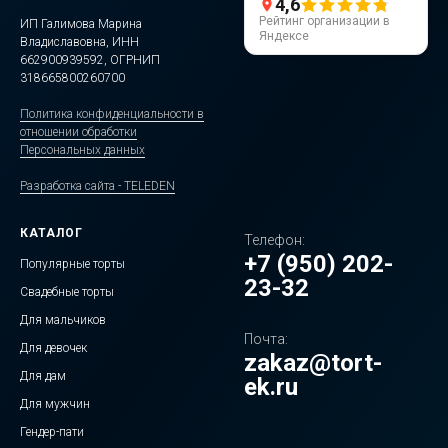
4,6
Рейтинг организации в
ИП Галимова Марина
Яндексе
Владиславовна, ИНН
662900939592, ОГРНИП
318665800260700
Политика конфиденциальности в
отношении обработки
Персональных данных
Разработка сайта - TELEDEN
КАТАЛОГ
Телефон:
+7 (950) 202-
Популярные торты
23-32
Свадебные торты
Для мальчиков
Почта:
Для девочек
zakaz@tort-
Для дам
ek.ru
Для мужчин
Гендер-пати