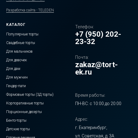
Разработка сайта - TELEDEN
КАТАЛОГ
Телефон:
+7 (950) 202-
Популярные торты
23-32
Свадебные торты
Для мальчиков
Почта:
Для девочек
zakaz@tort-
Для дам
ek.ru
Для мужчин
Гендер-пати
Формовые торты (3Д торты)
Время работы:
Корпоративные торты
ПН-ВС: с 10:00 до 20:00
Порционные десерты
Адрес:
Бенто-торты
г. Екатеринбург,
Детские торты
ул. Советская, д. 3А
Готовые решения